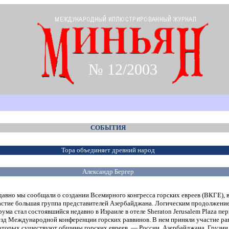
№ 12/2003
СОБЫТИЯ
Тора объединяет древний народ
Александр Бергер
давно мы сообщали о создании Всемирного конгресса горских евреев (ВКГЕ), в
астие большая группа представителей Азербайджана. Логическим продолжение
ума стал состоявшийся недавно в Израиле в отеле Sheraton Jerusalem Plaza п
езд Международной конференции горских раввинов. В нем приняли участие рав
которых существуют общины горских евреев, — России, Азербайджана, Грузии