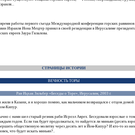
зраиля...
 время работы первого съезда Международной конференции горских раввинов
ввин Израиля Иона Мецгер принял в своей резиденции в Иерусалиме президент
ских евреев Заура Гилалова.
СТРАНИЦЫ ИСТОРИИ
ВЕЧНОСТЬ ТОРЫ
Рав Ицхак Зильбер «Беседы о Торе», Иерусалим, 2003 г.
 жили в Казани, и я хорошо помню, как мальчиком возвращался с отцом домой
ом-Кипур.
ычно с нами шел старый резник раби Исроэл Аврех. Беседовали взрослые о том,
аждым годом. Если так будет продолжаться, то найдется ли миньян (десять взр
вершить общественную молитву через десять лет в
Йом-Кипур?
И
кто-то
из них
овек, что будет искать миньян?..