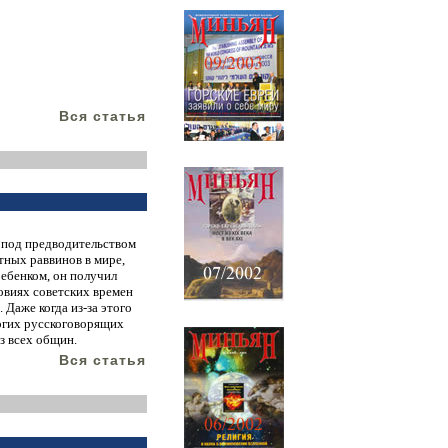
Вся статья
 под предводительством
тных раввинов в мире,
ребенком, он получил
ловиях советских времен
. Даже когда
из-за
этого
ногих русскоговорящих
з всех общин.
Вся статья