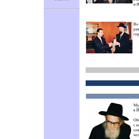
и И
Во
ра
гор
Мы
в
Й
Об
с к
со
чел