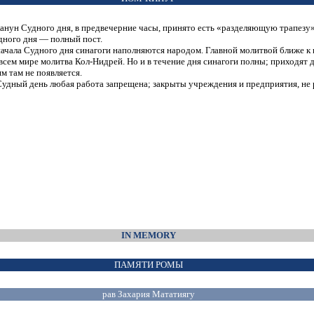
канун Судного дня, в предвечерние часы, принято есть «разделяющую трапезу».
дного дня — полный пост.
начала Судного дня синагоги наполняются народом. Главной молитвой ближе к 
 всем мире молитва
Кол-Нидрей.
Но и в течение дня синагоги полны; приходят д
м там не появляется.
Судный день любая работа запрещена; закрыты учреждения и предприятия, не р
IN MEMORY
ПАМЯТИ РОМЫ
рав Захария Мататиягу