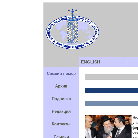
ENGLISH
Свежий номер
Архив
Подписка
Редакция
Не
уч
Контакты
фор
съ
Ссылки
в 