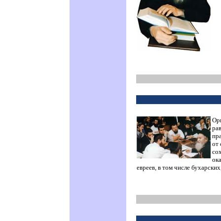
Ор
рав
пр
от 
со
ок
евреев, в том числе бухарски