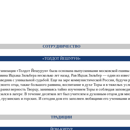
СОТРУДНИЧЕСТВО
«ТОЛДОТ ЙЕШУРУН»
ганизация «Толдот Йешурун» была основана выпускниками московской ешивы
вина Ицхака Зильбера несколько лет назад. Рав Ицхак Зильбер — один из извес
аведник с уникальной судьбой. Еще на заре коммунистической России, будучи 
своего отца, также большого раввина, воспитание в духе Торы и в тяжелых ус
хранил верность Творцу, занимаясь тайно изучением Торы и соблюдая заповеди
азался в лагере. В течение десятков лет был учителем и духовным отцом для м
х, грузинских и горских. И сегодня дом его заполнен любящими его учениками и
ТРАДИЦИИ
ЙОМ-КИПУР