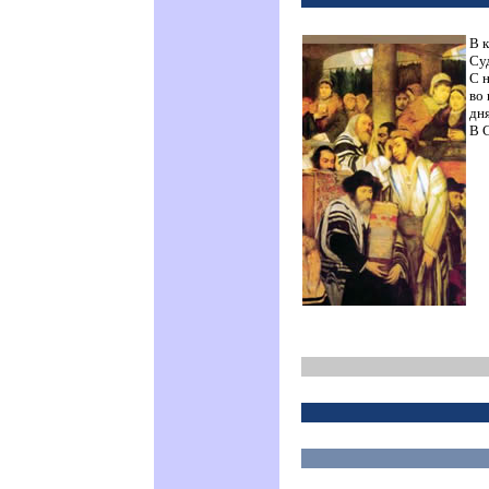
В 
Су
С 
во
дня
В 